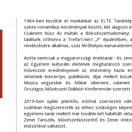
1984-ben kezdtük el munkánkat az ELTE Tanárképz
szinte romantikus körülmények között, két alagsori 
Csaknem húsz év múltán a Bölcsészettudományi 
találtunk otthonra a Trefort-kert „F” épületében, 
rendezésére alkalmas, száz férőhelyes kamaraterem i
Azóta nemcsak a magyarországi énektanár- és zene
az Egyetem kulturális életének meghatározó szer
művészeti eredményeivel az intézmény hazai és k
oktatóink koncertjei, publikációi, díjai mellett büs
Musica vegyeskar és Nőikar sikereire, valamint
Országos Művészeti Diákköri Konferencián szerzett 
2019-ben újabb jelentős, ezúttal szervezeti vált
számban megszerezték az ehhez szükséges képesít
egyetemi tanár mellett már további két habilitált okta
Zenei Tanszék, Művészetközvetítő és Zenei Intéze
intézetévé válhatott.