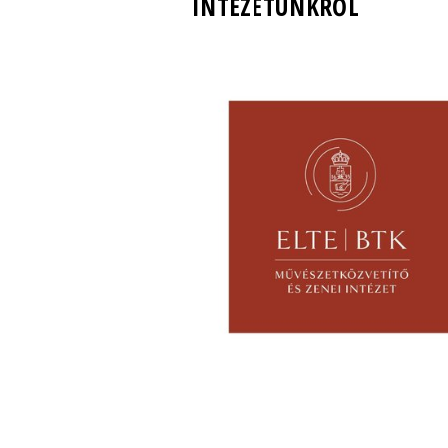
INTÉZETÜNKRŐL