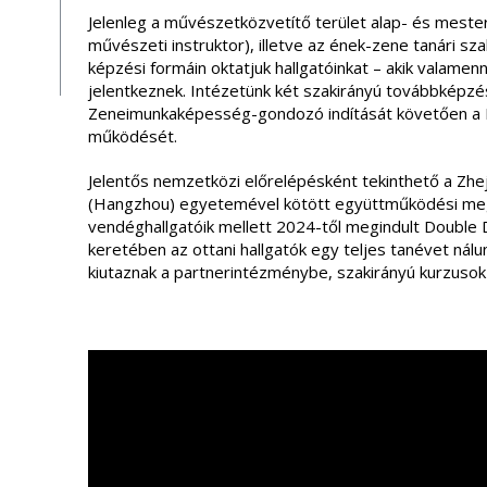
Jelenleg a művészetközvetítő terület alap- és mester
művészeti instruktor), illetve az ének-zene tanári s
képzési formáin oktatjuk hallgatóinkat – akik valame
jelentkeznek. Intézetünk két szakirányú továbbképzést
Zeneimunkaképesség-gondozó indítását követően a 
működését.
Jelentős nemzetközi előrelépésként tekinthető a Zhe
(Hangzhou) egyetemével kötött együttműködési meg
vendéghallgatóik mellett 2024-től megindult Double 
keretében az ottani hallgatók egy teljes tanévet nálu
kiutaznak a partnerintézménybe, szakirányú kurzusok 