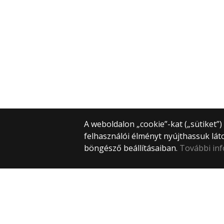
A weboldalon „cookie”-kat („sütiket”
felhasználói élményt nyújthassuk lát
böngésző beállításaiban.
További in
ELTE – Főoldal
ELTE – Bölcsészettudományi Kar
Parlando folyóirat
Támogatóink