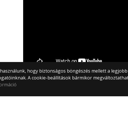
) használunk, hogy biztonságos böngészés mellett a legjobb
ogatóinknak. A cookie-beállítások bármikor megváltoztatha
formáció
Facebook
© 2
Instagram
Mind
Hírarchívum
1053
Közp
Webf