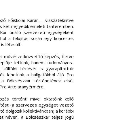
ő Főiskolai Karán – visszatekintve
és két negyedik emeleti tanteremben.
Kar önálló szervezeti egységeként
ahol a felújítás során egy koncertek
s létesült.
i művészetközvetítő-képzés, illetve
eplője lettünk, hanem tudományos-
ülföldi hírnevét is gyarapítottuk:
zkék lehetünk a hallgatókból álló Pro
 a Bölcsészkar történetének első,
Pro Arte aranyérmére.
ozás történt: mivel oktatóink kellő
ést (a szervezeti egységet vezető
tó dolgozik kollektívánkban) a korábbi
t néven, a Bölcsészkar teljes jogú