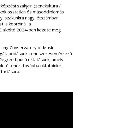
képzési szakjain (zenekultúra /
zakok osztatlan és másoddiplomás
nnyi szakunkra nagy létszámban
 is koordinál: a
Dalköltő 2024-ben kezdte meg
jiang Conservatory of Music
állapodásunk: rendszeresen érkező
Degree típusú oktatásunk, amely
nk töltenek, továbbá oktatóink is
tartására.