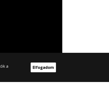
tók a
Elfogadom
025 Eötvös Loránd Tudományegyetem
en jog fenntartva.
 Budapest, Egyetem tér 1–3.
onti telefonszám: +36 1 411 6500
ejlesztés: