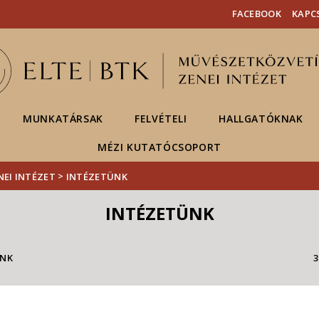
Események
ELTE a
Hírek
FACEBOOK
KAPC
sajtóban
MUNKATÁRSAK
FELVÉTELI
HALLGATÓKNAK
MÉZI KUTATÓCSOPORT
>
NEI INTÉZET
INTÉZETÜNK
INTÉZETÜNK
INK
3