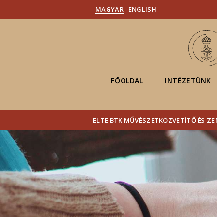
MAGYAR
ENGLISH
FŐOLDAL
INTÉZETÜNK
ELTE BTK MŰVÉSZETKÖZVETÍTŐ ÉS ZE