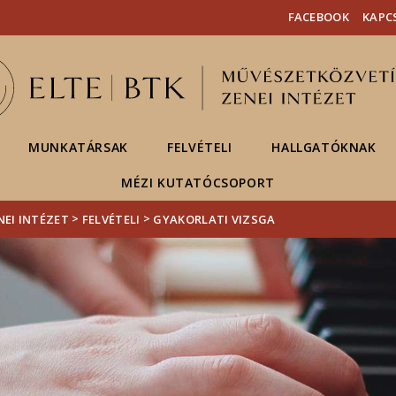
Események
ELTE a
Hírek
FACEBOOK
KAPC
sajtóban
MUNKATÁRSAK
FELVÉTELI
HALLGATÓKNAK
MÉZI KUTATÓCSOPORT
>
>
NEI INTÉZET
FELVÉTELI
GYAKORLATI VIZSGA