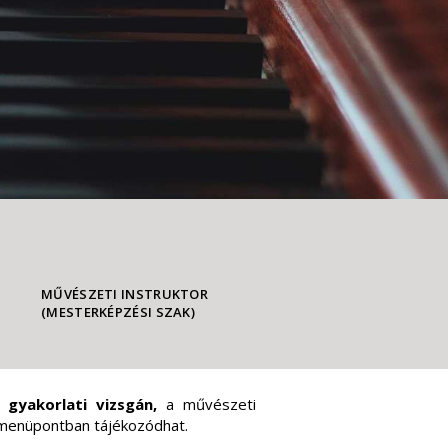
MŰVÉSZETI INSTRUKTOR
(MESTERKÉPZÉSI SZAK)
ek
gyakorlati vizsgán,
a művészeti
i menüpontban tájékozódhat.