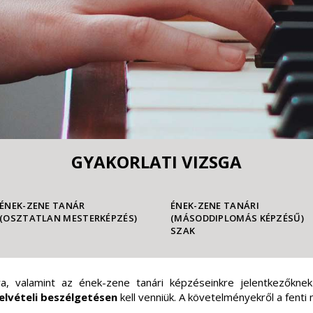
GYAKORLATI VIZSGA
ÉNEK-ZENE TANÁR
ÉNEK-ZENE TANÁRI
(OSZTATLAN MESTERKÉPZÉS)
(MÁSODDIPLOMÁS KÉPZÉSŰ)
SZAK
ra, valamint az ének-zene tanári képzéseinkre jelentkezőkn
elvételi beszélgetésen
kell venniük. A követelményekről a fent