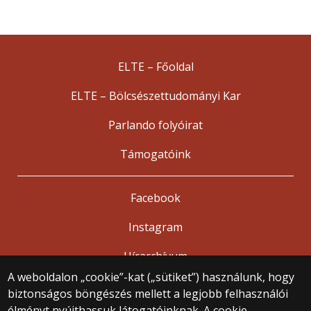
ELTE – Főoldal
ELTE – Bölcsészettudományi Kar
Parlando folyóirat
Támogatóink
Facebook
Instagram
Hírarchívum
A weboldalon „cookie”-kat („sütiket”) használunk, hogy
biztonságos böngészés mellett a legjobb felhasználói
© 2025 Eötvös Loránd Tudományegyetem
élményt nyújthassuk látogatóinknak. A cookie-