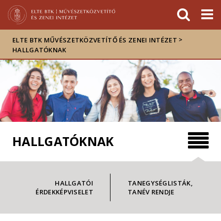
Események
ELTE a
Hírek
sajtóban
>
ELTE BTK MŰVÉSZETKÖZVETÍTŐ ÉS ZENEI INTÉZET
HALLGATÓKNAK
HALLGATÓKNAK
HALLGATÓI
TANEGYSÉGLISTÁK,
ÉRDEKKÉPVISELET
TANÉV RENDJE