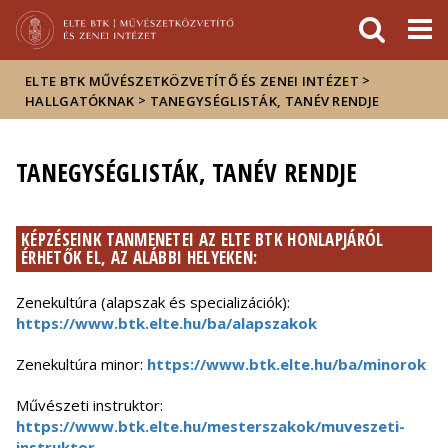
Események
ELTE a
Hírek
sajtóban
>
ELTE BTK MŰVÉSZETKÖZVETÍTŐ ÉS ZENEI INTÉZET
>
HALLGATÓKNAK
TANEGYSÉGLISTÁK, TANÉV RENDJE
TANEGYSÉGLISTÁK, TANÉV RENDJE
KÉPZÉSEINK TANMENETEI AZ ELTE BTK HONLAPJÁRÓL
ÉRHETŐK EL, AZ ALÁBBI HELYEKEN:
Zenekultúra (alapszak és specializációk):
https://www.btk.elte.hu/ba/alapszakok
Zenekultúra minor:
https://www.btk.elte.hu/ba/minorok
Művészeti instruktor:
https://www.btk.elte.hu/mesterszakok/muveszeti-
instruktor