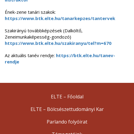
Ének-zene tanári szakok:
https://www.btk.elte.hu/tanarkepzes/tantervek
Szakirányú továbbképzések (Dalköltő,
Zeneimunkaképesség-gondozó)
https://www.btk.elte.hu/szakiranyu/tel?m=670
Az aktuális tanév rendje:
https://btk.elte.hu/tanev-
rendje
ELTE – Főoldal
ELTE – Bölcsészettudományi Kar
Parlando folyóirat