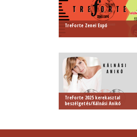
TreForte Zenei Expó
2025. május 21.
Elte Btk Treffort-kert és Könyvtár
Klub
TreForte 2025 kerekasztal
beszélgetés/Kálnási Anikó
2026. augusztus 06.