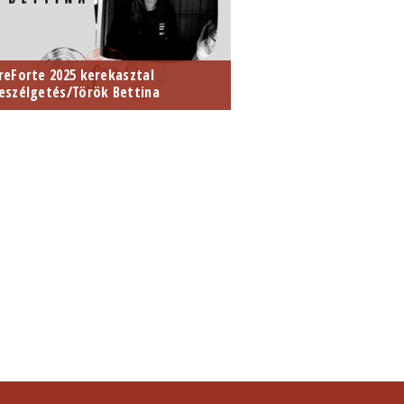
reForte 2025 kerekasztal
eszélgetés/Török Bettina
025. május 21.