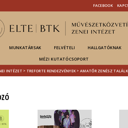
Események
ELTE a
Hírek
FACEBOOK
KAPC
sajtóban
MUNKATÁRSAK
FELVÉTELI
HALLGATÓKNAK
MÉZI KUTATÓCSOPORT
>
>
NEI INTÉZET
TREFORTE RENDEZVÉNYEK
AMATŐR ZENÉSZ TALÁL
OZÓ