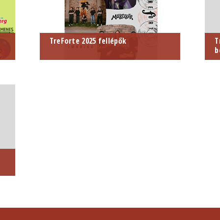
TreForte 2025 fellépők
T
b
2025. május 21.
2
ELTE BTK Trefort-kert és
Könyvtár Klub