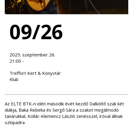
09/26
2025. szeptember 26.
21:00 -
Treffort Kert & Könyvtár
Klub
Az ELTE BTK-n idén második évét kezdő Dalköltő szak két
diákja, Baka Rebeka és Sergő Sára a szakot megálmodó
tanárukkal, Kollár-Klemencz László zenésszel, íróval állnak
színpadra.