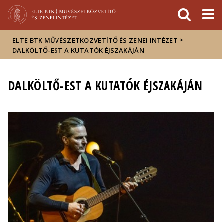
Események
ELTE a
Hírek
sajtóban
>
ELTE BTK MŰVÉSZETKÖZVETÍTŐ ÉS ZENEI INTÉZET
DALKÖLTŐ-EST A KUTATÓK ÉJSZAKÁJÁN
DALKÖLTŐ-EST A KUTATÓK ÉJSZAKÁJÁN