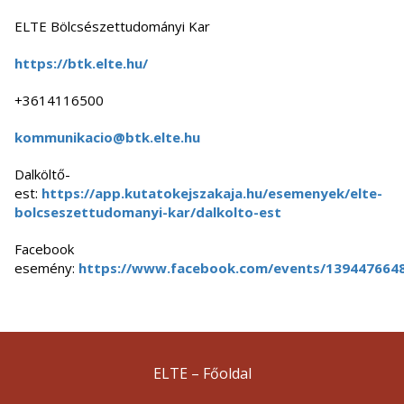
ELTE Bölcsészettudományi Kar
https://btk.elte.hu/
+3614116500
kommunikacio@btk.elte.hu
Dalköltő-
est:
https://app.kutatokejszakaja.hu/esemenyek/elte-
bolcseszettudomanyi-kar/dalkolto-est
Facebook
esemény:
https://www.facebook.com/events/139447664
ELTE – Főoldal